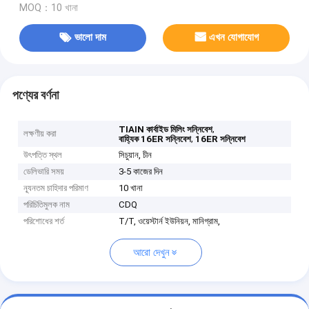
MOQ：10 খানা
ভালো দাম
এখন যোগাযোগ
পণ্যের বর্ণনা
,
TIAIN কার্বাইড মিলিং সন্নিবেশ
লক্ষণীয় করা
,
বাহ্যিক 16ER সন্নিবেশ
16ER সন্নিবেশ
উৎপত্তি স্থল
সিচুয়ান, চীন
ডেলিভারি সময়
3-5 কাজের দিন
ন্যূনতম চাহিদার পরিমাণ
10 খানা
পরিচিতিমুলক নাম
CDQ
পরিশোধের শর্ত
T/T, ওয়েস্টার্ন ইউনিয়ন, মানিগ্রাম,
আরো দেখুন