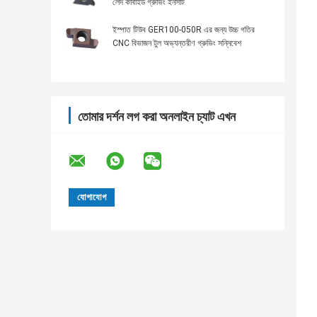
লেদ কার্বাইড গ্রুভিং ইনসার্ট
ইস্পাত টিউব GER100-050R এর জন্য উচ্চ গতির
CNC বিভাজন টুল অভ্যন্তরীণ গ্রুভিং সন্নিবেশ
তোমার দর্শন লগ করা অনলাইন চ্যাট এখন