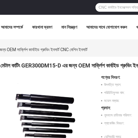
আমাদের সম্পর্কে
কারখানা ভ্রমণ
মান নিয়ন্ত্রণ
আমাদের সাথে যোগাযোগ করুন
EM সার্ক্লিপ কার্বাইড গ্রুভিং ইনসার্ট CNC মেশিন ইনসার্ট
মেটাল কাটিং GER300DM15-D এর জন্য OEM সার্ক্লিপ কার্বাইড গ্রুভিং ইনসা
পণ্যের বিবরণ:
উৎপত্তি স্থল:
পরিচিতিমুলক নাম:
মডেল নম্বার:
প্রদান:
ন্যূনতম চাহিদার পরিমাণ:
প্যাকেজিং বিবরণ:
ডেলিভারি সময়: