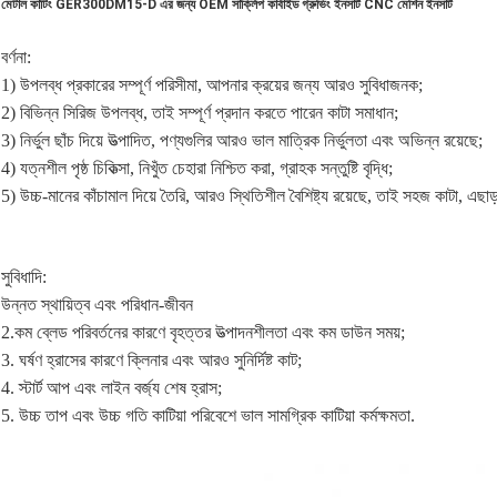
মেটাল কাটিং GER300DM15-D এর জন্য OEM সার্ক্লিপ কার্বাইড গ্রুভিং ইনসার্ট CNC মেশিন ইনসার্ট
বর্ণনা
:
1) উপলব্ধ প্রকারের সম্পূর্ণ পরিসীমা, আপনার ক্রয়ের জন্য আরও সুবিধাজনক;
2) বিভিন্ন
সিরিজ
উপলব্ধ, তাই সম্পূর্ণ প্রদান করতে পারেন
কাটা
সমাধান;
3) নির্ভুল ছাঁচ দিয়ে উত্পাদিত, পণ্যগুলির আরও ভাল মাত্রিক নির্ভুলতা এবং অভিন্ন রয়েছে;
4) যত্নশীল পৃষ্ঠ চিকিত্সা, নিখুঁত চেহারা নিশ্চিত করা, গ্রাহক সন্তুষ্টি বৃদ্ধি;
5) উচ্চ-মানের কাঁচামাল দিয়ে তৈরি, আরও স্থিতিশীল বৈশিষ্ট্য রয়েছে, তাই সহজ
কাটা
, এছাড
সুবিধাদি:
উন্নত স্থায়িত্ব এবং পরিধান-জীবন
2.
কম ব্লেড পরিবর্তনের কারণে বৃহত্তর উত্পাদনশীলতা এবং কম ডাউন সময়;
3. ঘর্ষণ হ্রাসের কারণে ক্লিনার এবং আরও সুনির্দিষ্ট কাট;
4. স্টার্ট আপ এবং লাইন বর্জ্য শেষ হ্রাস;
5. উচ্চ তাপ এবং উচ্চ গতি কাটিয়া পরিবেশে ভাল সামগ্রিক কাটিয়া কর্মক্ষমতা.