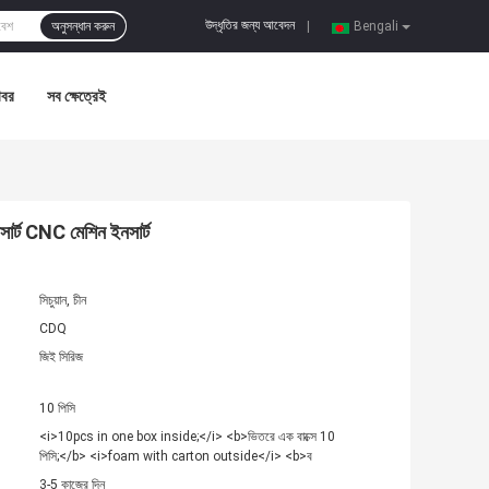
উদ্ধৃতির জন্য আবেদন
অনুসন্ধান করুন
|
Bengali
খবর
সব ক্ষেত্রেই
র্ট CNC মেশিন ইনসার্ট
সিচুয়ান, চীন
CDQ
জিই সিরিজ
10 পিসি
<i>10pcs in one box inside;</i> <b>ভিতরে এক বাক্সে 10
পিসি;</b> <i>foam with carton outside</i> <b>ব
3-5 কাজের দিন