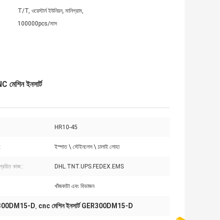
T/T, ওয়েস্টার্ন ইউনিয়ন, মানিগ্রাম,
100000pcs/মাস
C মেশিন ইনসার্ট
:
HR10-45
:
ইস্পাত \ স্টেইনলেস \ ঢালাই লোহা
্রেরিত কাজ::
DHL.TNT.UPS.FEDEX.EMS
খাঁজকাটা এবং বিভাজন
 GER300DM15-D
cnc মেশিন ইনসার্ট GER300DM15-D
,