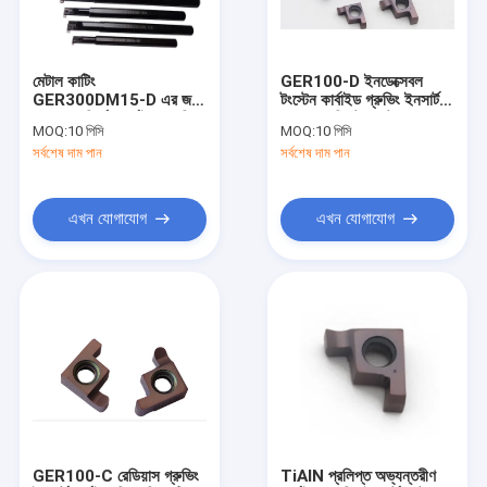
কারখানা ভ্রমণ
মান নিয়ন্ত্রণ
মেটাল কাটিং
GER100-D ইনডেক্সেবল
GER300DM15-D এর জন্য
টংস্টেন কার্বাইড গ্রুভিং ইনসার্ট
আমাদের সাথে যোগাযোগ করুন
OEM সার্ক্লিপ কার্বাইড গ্রুভিং
Cnc গ্রুভিং টুল কাটার
MOQ:
10 পিসি
MOQ:
10 পিসি
ইনসার্ট CNC মেশিন ইনসার্ট
সর্বশেষ দাম পান
সর্বশেষ দাম পান
খবর
সব ক্ষেত্রেই
এখন যোগাযোগ
এখন যোগাযোগ
CNC কার্বাইড সন্নিবেশ
কার্বাইড থ্রেডিং সন্নিবেশ
টংস্টেন কার্বাইড সন্নিবেশ
সিএনসি লেদ টুলস
GER100-C রেডিয়াস গ্রুভিং
TiAlN প্রলিপ্ত অভ্যন্তরীণ