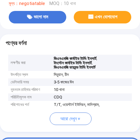
মূল্য：negotiatable
MOQ：10 খানা
ভালো দাম
এখন যোগাযোগ
পণ্যের বর্ণনা
,
ভিএনএমজি কার্বাইড টার্নিং ইনসার্ট
লক্ষণীয় করা
,
টাংস্টেন কার্বাইড টার্নিং ইনসার্ট
ভিএনএমজি ডায়মন্ড টার্নিং ইনসার্ট
উৎপত্তি স্থল
সিচুয়ান, চীন
ডেলিভারি সময়
3-5 কাজের দিন
ন্যূনতম চাহিদার পরিমাণ
10 খানা
পরিচিতিমুলক নাম
CDQ
পরিশোধের শর্ত
T/T, ওয়েস্টার্ন ইউনিয়ন, মানিগ্রাম,
আরো দেখুন