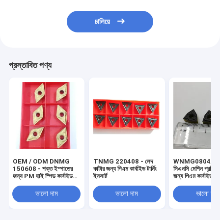
চালিয়ে
প্রস্তাবিত পণ্য
OEM / ODM DNMG
TNMG 220408 - লেদ
WNMG0804/08
150608 - শক্ত ইস্পাতের
কাটার জন্য পিএম কার্বাইড টার্নিং
সিএনসি মেশিন প্রক্রিয
জন্য PM হাই স্পিড কার্বাইড
ইনসার্ট
জন্য পিএম কার্বাইড টার্ন
টার্নিং ইনসার্ট
টুলস
ভালো দাম
ভালো দাম
ভালো দাম