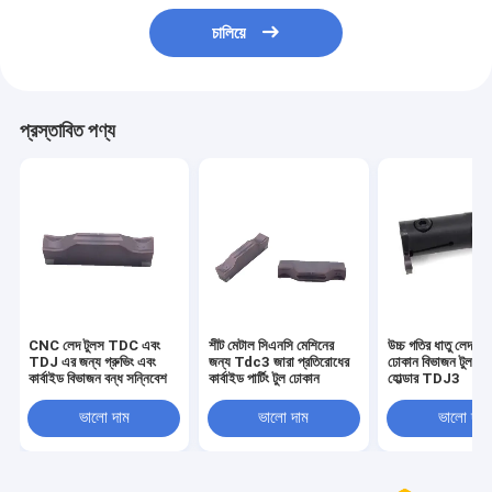
চালিয়ে
প্রস্তাবিত পণ্য
CNC লেদ টুলস TDC এবং
শীট মেটাল সিএনসি মেশিনের
উচ্চ গতির ধাতু লেদ কার
TDJ এর জন্য গ্রুভিং এবং
জন্য Tdc3 জারা প্রতিরোধের
ঢোকান বিভাজন টুল সন্
কার্বাইড বিভাজন বন্ধ সন্নিবেশ
কার্বাইড পার্টিং টুল ঢোকান
হোল্ডার TDJ3
ভালো দাম
ভালো দাম
ভালো দাম