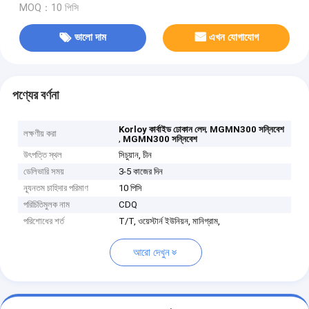
MOQ：10 পিসি
ভালো দাম
এখন যোগাযোগ
পণ্যের বর্ণনা
,
Korloy কার্বাইড ঢোকান লেদ
MGMN300 সন্নিবেশ
লক্ষণীয় করা
,
MGMN300 সন্নিবেশ
উৎপত্তি স্থল
সিচুয়ান, চীন
ডেলিভারি সময়
3-5 কাজের দিন
ন্যূনতম চাহিদার পরিমাণ
10 পিসি
পরিচিতিমুলক নাম
CDQ
পরিশোধের শর্ত
T/T, ওয়েস্টার্ন ইউনিয়ন, মানিগ্রাম,
আরো দেখুন