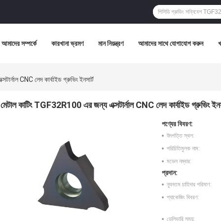
আমাদের সম্পর্কে
কারখানা ভ্রমণ
মান নিয়ন্ত্রণ
আমাদের সাথে যোগাযোগ করুন
ার্নাল CNC লেদ কার্বাইড গ্রুভিং ইনসার্ট
মেটাল কাটিং TGF32R100 এর জন্য এক্সটার্নাল CNC লেদ কার্বাইড গ্রুভিং ইনসা
পণ্যের বিবরণ:
উৎপত্তি স্থল:
পরিচিতিমুলক নাম:
মডেল নম্বার:
প্রদান:
ন্যূনতম চাহিদার পরিমাণ:
প্যাকেজিং বিবরণ:
ডেলিভারি সময়: