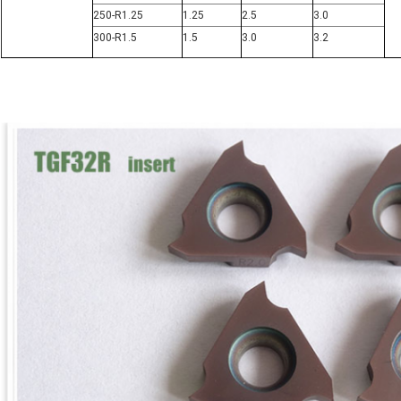
250-R1.25
1.25
2.5
3.0
300-R1.5
1.5
3.0
3.2