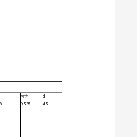
আইসি
d
8
9.525
4.5