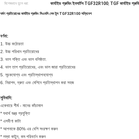
কার্বাইড গ্রুভিং ইনসার্টস TGF32R100
TGF কার্বাইড গ্রুভি
বিশেষভাবে তুলে ধরা:
,
ঘর্ষণ প্রতিরোধের কার্বাইড গ্রুভিং সিএনসি লেদ টুল TGF32R100 সন্নিবেশ
বর্ণনা
:
1. উচ্চ কঠোরতা
2. উচ্চ পরিধান প্রতিরোধের
3. ভাল শক্তি এবং ভাল বলিষ্ঠতা.
4. ভাল তাপ প্রতিরোধের, এবং ভাল জারা প্রতিরোধের
5. সূচকযোগ্য এবং প্রতিস্থাপনযোগ্য
6. নিরাপদ, দ্রুত এবং মেশিনে প্রতিস্থাপন করা সহজ
সুবিধাদি:
একেবারে শীর্ষ - মানের কাঁচামাল
* যথার্থ যন্ত্র প্রযুক্তি
*
এস
বীণা কাটা
* আপনাকে 80% এর বেশি সংরক্ষণ করুন
* লম্বা কাটুন, কম পরিবর্তন করুন