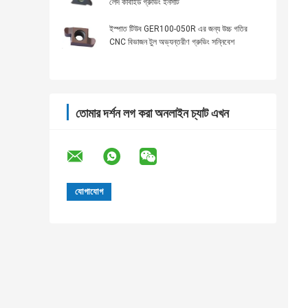
লেদ কার্বাইড গ্রুভিং ইনসার্ট
ইস্পাত টিউব GER100-050R এর জন্য উচ্চ গতির
CNC বিভাজন টুল অভ্যন্তরীণ গ্রুভিং সন্নিবেশ
তোমার দর্শন লগ করা অনলাইন চ্যাট এখন