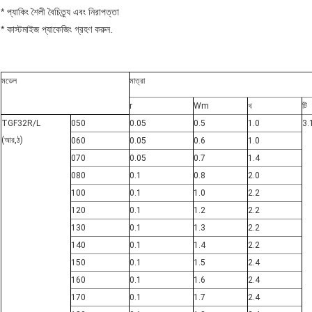
* প্যাকিং শৈলী বৈচিত্র্য এবং নিরাপত্তা
* কাস্টমাইজ প্যাকেজিং গ্রহণ করুন.
মডেল
মাত্রা
r
Wm
খ
টি
TGF32R/L
050
0.05
0.5
1.0
3.
(
আর,
ঠ)
060
0.05
0.6
1.0
070
0.05
0.7
1.4
080
0.1
0.8
2.0
100
0.1
1.0
2.2
120
0.1
1.2
2.2
130
0.1
1.3
2.2
140
0.1
1.4
2.2
150
0.1
1.5
2.4
160
0.1
1.6
2.4
170
0.1
1.7
2.4