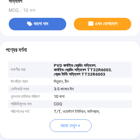
সন্নিবেশ
MOQ：10 খানা
ভালো দাম
এখন যোগাযোগ
পণ্যের বর্ণনা
,
PVD কার্বাইড থ্রেডিং সন্নিবেশ
লক্ষণীয় করা
,
কার্বাইড থ্রেডিং সন্নিবেশ TT32R6003
থ্রেড টার্নিং সন্নিবেশ TT32R6003
উৎপত্তি স্থল
সিচুয়ান, চীন
ডেলিভারি সময়
3-5 কাজের দিন
ন্যূনতম চাহিদার পরিমাণ
10 খানা
পরিচিতিমুলক নাম
CDQ
পরিশোধের শর্ত
T/T, ওয়েস্টার্ন ইউনিয়ন, মানিগ্রাম,
আরো দেখুন