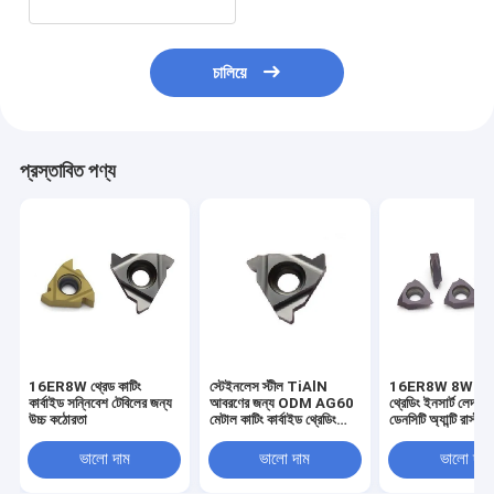
চালিয়ে
প্রস্তাবিত পণ্য
16ER8W থ্রেড কাটিং
স্টেইনলেস স্টীল TiAlN
16ER8W 8W কার্ব
কার্বাইড সন্নিবেশ টেবিলের জন্য
আবরণের জন্য ODM AG60
থ্রেডিং ইনসার্ট লেদার 
উচ্চ কঠোরতা
মেটাল কাটিং কার্বাইড থ্রেডিং
ডেনসিটি অ্যান্টি রাস্ট
সন্নিবেশ
ভালো দাম
ভালো দাম
ভালো দাম