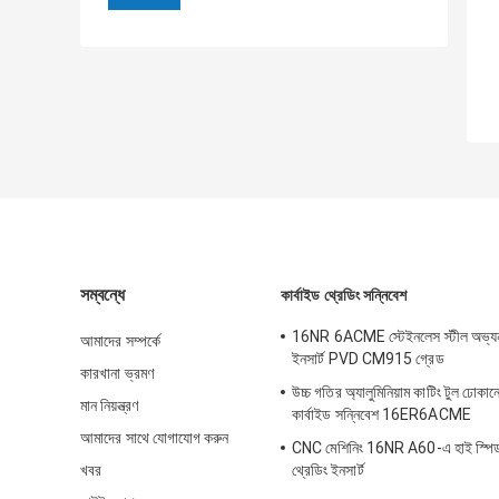
সম্বন্ধে
কার্বাইড থ্রেডিং সন্নিবেশ
16NR 6ACME স্টেইনলেস স্টীল অভ্যন্
আমাদের সম্পর্কে
ইনসার্ট PVD CM915 গ্রেড
কারখানা ভ্রমণ
উচ্চ গতির অ্যালুমিনিয়াম কাটিং টুল ঢোকান
মান নিয়ন্ত্রণ
কার্বাইড সন্নিবেশ 16ER6ACME
আমাদের সাথে যোগাযোগ করুন
CNC মেশিনিং 16NR A60-এ হাই স্পিড 
খবর
থ্রেডিং ইনসার্ট